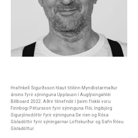
Hrafnkell Sigurðsson hlaut titilinn Myndlistarmaður
ársins fyrir sýninguna Upplausn í Auglýsingahléi
Billboard 2022. Aðrir tilnefndir í þeim flokki voru
Finnbogi Pétursson fyrir sýninguna Flói, Ingibjörg
Sigurjónsdóttir fyrir sýninguna De rien og Rósa
Gísladóttir fyrir sýningarnar Loftskurður og Safn Rósu
Gísladóttur.