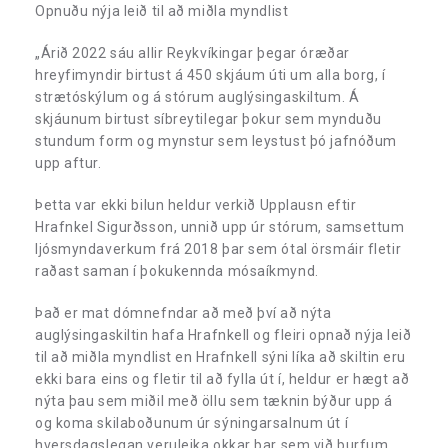
Opnuðu nýja leið til að miðla myndlist
„Árið 2022 sáu allir Reykvíkingar þegar óræðar
hreyfimyndir birtust á 450 skjáum úti um alla borg, í
strætóskýlum og á stórum auglýsingaskiltum. Á
skjáunum birtust síbreytilegar þokur sem mynduðu
stundum form og mynstur sem leystust þó jafnóðum
upp aftur.
Þetta var ekki bilun heldur verkið Upplausn eftir
Hrafnkel Sigurðsson, unnið upp úr stórum, samsettum
ljósmyndaverkum frá 2018 þar sem ótal örsmáir fletir
raðast saman í þokukennda mósaíkmynd.
Það er mat dómnefndar að með því að nýta
auglýsingaskiltin hafa Hrafnkell og fleiri opnað nýja leið
til að miðla myndlist en Hrafnkell sýni líka að skiltin eru
ekki bara eins og fletir til að fylla út í, heldur er hægt að
nýta þau sem miðil með öllu sem tæknin býður upp á
og koma skilaboðunum úr sýningarsalnum út í
hversdagslegan veruleika okkar þar sem við þurfum