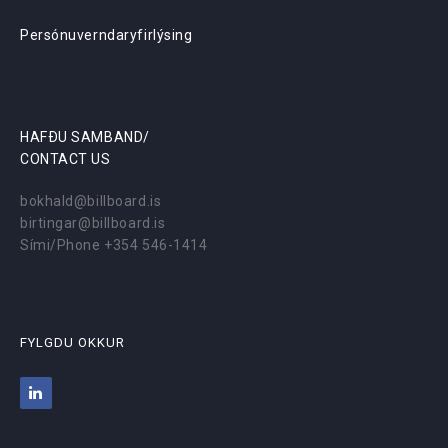
Persónuverndaryfirlýsing
HAFÐU SAMBAND/
CONTACT US
bokhald@billboard.is
birtingar@billboard.is
Sími/Phone +354 546-1414
FYLGDU OKKUR