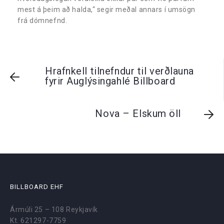
mest á þeim að halda,“ segir meðal annars í umsögn
frá dómnefnd.
Hrafnkell tilnefndur til verðlauna
fyrir Auglýsingahlé Billboard
Nova – Elskum öll
BILLBOARD EHF
Ármúli 25 – 108 Reykjavík
Kt. 621297-7759