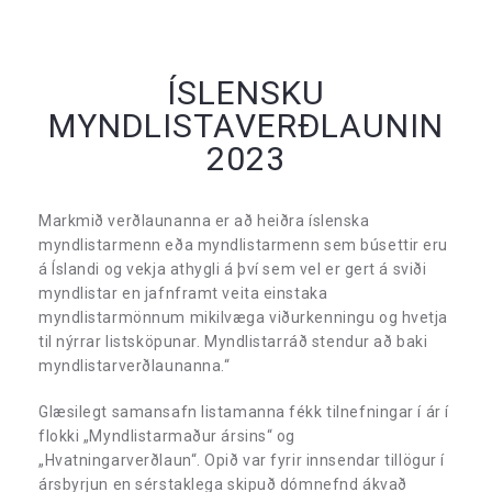
ÍSLENSKU
MYNDLISTAVERÐLAUNIN
2023
Markmið verðlaunanna er að heiðra íslenska
myndlistarmenn eða myndlistarmenn sem búsettir eru
á Íslandi og vekja athygli á því sem vel er gert á sviði
myndlistar en jafnframt veita einstaka
myndlistarmönnum mikilvæga viðurkenningu og hvetja
til nýrrar listsköpunar. Myndlistarráð stendur að baki
myndlistarverðlaunanna.“
Glæsilegt samansafn listamanna fékk tilnefningar í ár í
flokki „Myndlistarmaður ársins“ og
„Hvatningarverðlaun“. Opið var fyrir innsendar tillögur í
ársbyrjun en sérstaklega skipuð dómnefnd ákvað