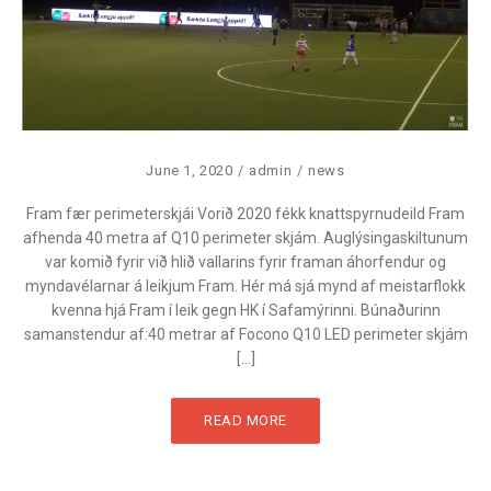
June 1, 2020
admin
news
Fram fær perimeterskjái Vorið 2020 fékk knattspyrnudeild Fram
afhenda 40 metra af Q10 perimeter skjám. Auglýsingaskiltunum
var komið fyrir við hlið vallarins fyrir framan áhorfendur og
myndavélarnar á leikjum Fram. Hér má sjá mynd af meistarflokk
kvenna hjá Fram í leik gegn HK í Safamýrinni. Búnaðurinn
samanstendur af:40 metrar af Focono Q10 LED perimeter skjám
[…]
READ MORE