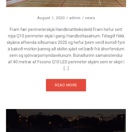
August 1, 2020
admin
news
Fram fær perimeterskjái Handknattleiksdeild Fram hefur sett
nýja Q10 perimeter skjái í gang í handboltasalnum. Félagið fékk
skjáina afhenda síðsumars 2020 og hefur þeim verið komið fyrir
á bakvið mörkin þannig að skiltin sjást vel bæði frá áhorfendum
sem og sjónvarpsmyndavélunum. Búnaðurinn samanstendur
af:40 metrar af Focono Q10 LED perimeter skjám sem er skipt í
[…]
READ MORE