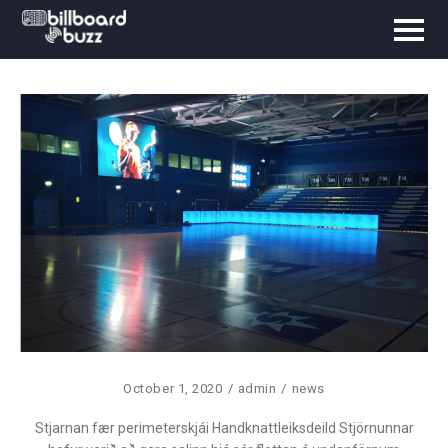
October 1, 2020
admin
news
Stjarnan fær perimeterskjái Handknattleiksdeild Stjörnunnar