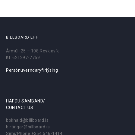
BILLBOARD EHF
Ármúli 25 – 108 Reykjavík
Kt. 621297-7759
Persónuverndaryfirlýsing
HAFÐU SAMBAND/
CONTACT US
bokhald@billboard.is
birtingar@billboard.is
Sími/Phone +354 546-1414