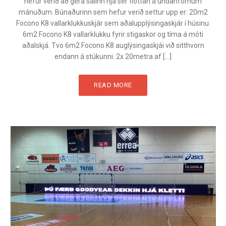
hefur verið að gera salinn hjá sér flottan á undanförnum
mánuðum. Búnaðurinn sem hefur verið settur upp er: 20m2
Focono K8 vallarklukkuskjár sem aðalupplýsingaskjár í húsinu.
6m2 Focono K8 vallarklukku fyrir stigaskor og tíma á móti
aðalskjá. Tvo 6m2 Focono K8 auglýsingaskjái við sitthvorn
endann á stúkunni. 2x 20metra af […]
READ MORE