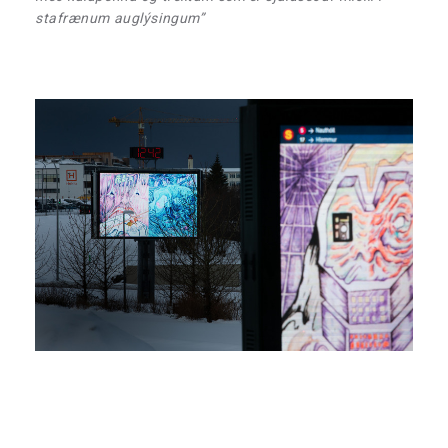
stafrænum auglýsingum”