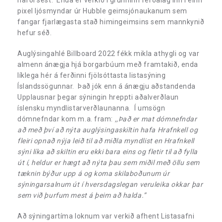
pixel ljósmyndar úr Hubble geimsjónaukanum sem
fangar fjarlægasta stað himingeimsins sem mannkynið
hefur séð.
Auglýsingahlé Billboard 2022 fékk mikla athygli og var
almenn ánægja hjá borgarbúum með framtakið, enda
líklega hér á ferðinni fjölsóttasta listasýning
Íslandssögunnar. Það jók enn á ánægju aðstandenda
Upplausnar þegar sýningin hreppti aðalverðlaun
íslensku myndlistarverðlaunanna. Í umsögn
dómnefndar kom m.a. fram:
,,Það er mat dómnefndar
að með því að nýta auglýsingaskiltin hafa Hrafnkell og
fleiri opnað nýja leið til að miðla myndlist en Hrafnkell
sýni líka að skiltin eru ekki bara eins og fletir til að fylla
út í, heldur er hægt að nýta þau sem miðil með öllu sem
tæknin býður upp á og koma skilaboðunum úr
sýningarsalnum út í hversdagslegan veruleika okkar þar
sem við þurfum mest á þeim að halda.”
Að sýningartíma loknum var verkið afhent Listasafni