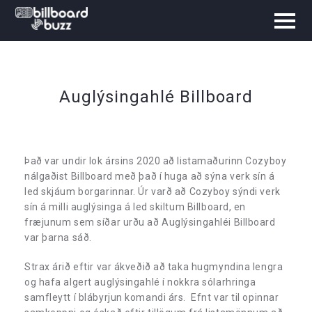
Auglýsingahlé Billboard
Það var undir lok ársins 2020 að listamaðurinn Cozyboy
nálgaðist Billboard með það í huga að sýna verk sín á
led skjáum borgarinnar. Úr varð að Cozyboy sýndi verk
sín á milli auglýsinga á led skiltum Billboard, en
fræjunum sem síðar urðu að Auglýsingahléi Billboard
var þarna sáð.
Strax árið eftir var ákveðið að taka hugmyndina lengra
og hafa algert auglýsingahlé í nokkra sólarhringa
samfleytt í blábyrjun komandi árs. Efnt var til opinnar