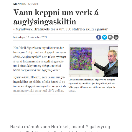
Næstu mánuði vann Hrafnkell, ásamt Y gallerýi og