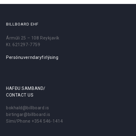
BILLBOARD EHF
Ármúli 25 – 108 Reykjavík
Kt. 621297-7759
Persónuverndaryfirlýsing
HAFÐU SAMBAND/
CONTACT US
bokhald@billboard.is
birtingar@billboard.is
Sími/Phone +354 546-1414