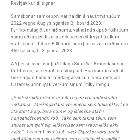
Reykjavíkur til eignar.
Samskonar samkeppni var haldin á haustmánuðum
2022 vegna Auglýsingahlés Billboard 2023.
Fyrirkomulagið var hið sama, valnefnd skipuð fulltrúum
sömu aðila skyldi velja verk sem skyldi sýnt á öllum
stafrænum flötum Billboard, sem þarna voru orðnir um
450 talsins, 1.-3. janúar 2023.
Að þessu sinni var það tillaga Sigurðar Ámundasonar,
Rétthermi, sem varð hlutskörpust. Hún samanstóð af
teikningum hans af merkingarlausum vörumerkjum.
Listamaðurinn lýsti verkum sínum í tilkynningu:
,,Póst-strúktúralismi, óræðni og efi eru undirstöður
verkanna. Merkingarlaus vörumerki sem túlka ekkert en
líta stórt á sig, bera númer og íslenska stafi í
handahófskenndri röð. Tákn sem tákna tákn, sem
snúast um sjálf sig, leiðarvísar sem í raun leiða ekki
neitt.”
Rúv benti svo á að
,,verk Sigurðar voru unnin
með kúlupenna og trélitum sem er sjaldséður miðill í