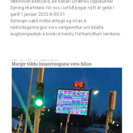
tæknisviði Billboard, að nánari útfærslu Upplausnar.
Sýning Hrafnkels fór svo í loftið þegar nýtt ár gekk í
garð 1.janúar 2022 kl.00:01
Sýningin vakti mikla athygli og strax á
nýársdagsmorgun voru vangaveltur um bilaða
auglýsingaskjái á kreiki á helstu fréttamiðlum landsins.