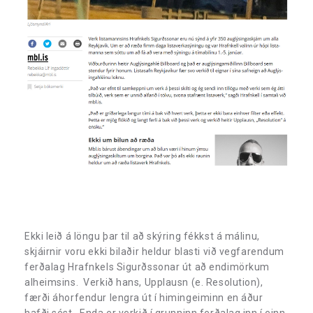
Ekki leið á löngu þar til að skýring fékkst á málinu,
skjáirnir voru ekki bilaðir heldur blasti við vegfarendum
ferðalag Hrafnkels Sigurðssonar út að endimörkum
alheimsins. Verkið hans, Upplausn (e. Resolution),
færði áhorfendur lengra út í himingeiminn en áður
hafði sést. Enda er verkið í grunninn ferðalag inn í einn