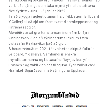
samkeppni og óskað eftir tillögum frá listamönnum að
verki eða sýningu sem taka myndi yfir alla stafræna
fleti fyrirtækisins 1.-5.janúar 2022.
Til að tryggja faglegt utanumhald fékk stjórn Billboard
Y Gallerý til að sjá um framkvæmd samkeppninnar og
listræna ráðgjöf.
Ákveðið var að greiða listamanninum 1m.kr. fyrir
vinningsverkið og að sýningartíma loknum færa
Listasafni Reykjavíkur það að gjöf.
Á haustmánuðum 2021 fór valnefnd skipuð fulltrúa
Billboard, Y gallerýs, Sambandi íslenskra
myndlistarmanna og Listasafns Reykjavíkur, yfir
umsóknir og valdi vinningstillöguna. Fyrir valinu varð
Hrafnkell Sigurðsson með sýninguna Upplausn.